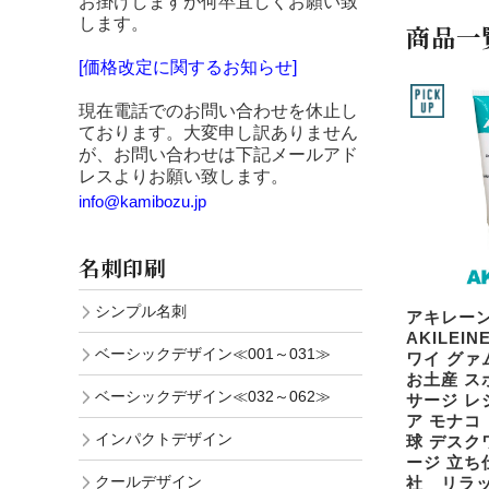
お掛けしますが何卒宜しくお願い致
します。
商品一
[価格改定に関するお知らせ]
現在電話でのお問い合わせを休止し
ております。大変申し訳ありません
が、お問い合わせは下記メールアド
レスよりお願い致します。
info@kamibozu.jp
名刺印刷
シンプル名刺
アキレーン
AKILEI
ベーシックデザイン≪001～031≫
ワイ グァ
お土産 ス
ベーシックデザイン≪032～062≫
サージ レ
ア モナコ
インパクトデザイン
球 デスク
ージ 立ち
クールデザイン
社 リラ