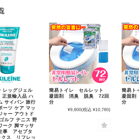
覧
簡易トイレ セルレット
簡易ト
 レッグジェル
凝固剤 消臭 脱臭 72回
凝固剤
NE 正規輸入品 ハ
分
分
ム サイパン 旅行
ポーツ ケア マッ
¥9,800
(税込 ¥10,780)
ジャー アウトド
 ゴルフ テニス 野
ワーク 脚マッサ
仕事 アセプタ
ックス リフレッ