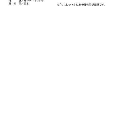
〒490-1107 愛知県あま市森4-5-2
営業時間：月～金（祝日を除く）
午前9時～午後5時
©︎ 2022 Pritec Co.,Ltd.