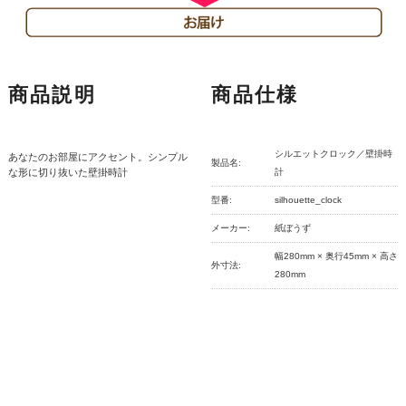
商品説明
商品仕様
シルエットクロック／壁掛時
あなたのお部屋にアクセント。シンプル
製品名:
な形に切り抜いた壁掛時計
計
型番:
silhouette_clock
メーカー:
紙ぼうず
幅280mm × 奥行45mm × 高さ
外寸法:
280mm