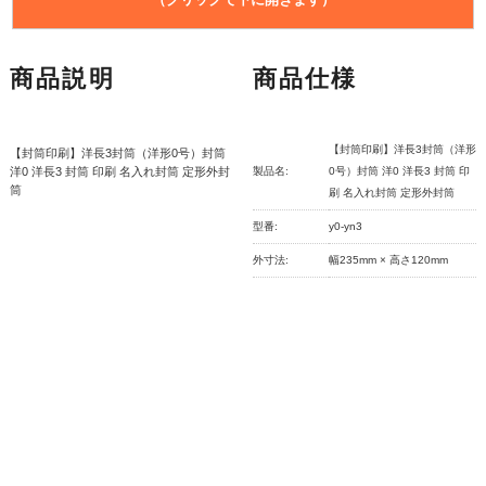
モノクロ印刷の商品に
簡易的な色づけ
をしてカラー化
するための商品です。
デザインサンプル以外のオリジナルレイアウトをご希
※こちらの印刷オプションは一つの名刺・封筒にQRや
※内容によってはカラー印刷の商品をご案内する場
商品説明
商品仕様
望のお客様はこちらをご利用ください。
ロゴをお入れします。
合がございます。
お客様の原稿指示を基にレイアウトを作成いたしま
複数の名刺・封筒にQRを入れたい場合は名刺・封筒の
※内容によってはカラー化できない場合がございま
す。
数だけ一緒にお求めください。
す。
【封筒印刷】洋長3封筒（洋形
【封筒印刷】洋長3封筒（洋形0号）封筒
※ご注文後、FAX・メール等にて原稿内容をご指示く
一つの名刺に複数入れたい方は、プルダウンより入れ
洋0 洋長3 封筒 印刷 名入れ封筒 定形外封
製品名:
0号）封筒 洋0 洋長3 封筒 印
筒
ださい。
刷 名入れ封筒 定形外封筒
たい数をお入れください。
名刺印刷
※制作工程の都合上ご要望通りのレイアウトにならな
型番:
y0-yn3
以下の商品のみ
対象
となります。
(カラー化できます)
い場合がございます。
●シンプルデザインシリーズ (型番が VCS- から始ま
外寸法:
幅235mm × 高さ120mm
【QR挿入のご注意】
る商品)
またお手元にAiデータ、またはPDFデータがある場合
◎読み取りが困難になるほど複雑化する場合があるた
その他の名刺印刷は 最初からカラー印刷商品です
はデータ入稿頂き印刷することも可能です。
め、
文字数の多すぎる文章
は、ご注文をお受けできな
※上記の場合はそのまま頂いたデータを使用しますの
い場合がございます。
封筒印刷
で、当店で修正などはお受け出来ません。修正などが
◎QRコードの色は、
黒色での印刷
となります。
以下の商品は
対象外
です。
(カラー化できません)
ある場合は、再度ご入稿頂く形となります。予めご了
●封筒カラー印刷（最初から カラー印刷商品です）
承ください。
●テープ付封筒印刷（カラー化できません）
【ロゴ挿入のご注意】
●窓付封筒印刷（カラー化できません）