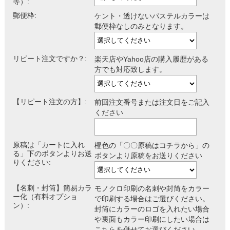
等）:
郵便枠:
ケント・透けないパステルカラーは
郵便枠なしのみとなります。
リピート注文ですか？:
楽天店やYahoo店の購入履歴がある
方でも対応致します。
【リピート注文の方】:
前回注文番号または注文日をご記入
ください
原稿は「カートに入れ
橙色の「〇〇原稿はコチラから」の
る」下のボタンよりお送
ボタンより原稿をお送りください
りください:
【名刺・封筒】簡易カラ
モノクロ印刷の名刺や封筒をカラー
ー化（有料オプショ
で印刷する場合はご選びください。
ン）:
封筒にカラーのロゴを入れたい場合
や裏面もカラー印刷にしたい場合は
こちらを併せてお選びください。